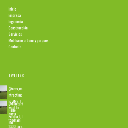
Inicio
Empresa
Ingeniería
Construcción
Servicios
Mobiliario urbano y parques
Contacto
TWITTER
@ams_co
ntracting
Hi AMS, I
@Fineturf
want to
Hello
buy a
Fineturf, I
topdrain
am
1000. are